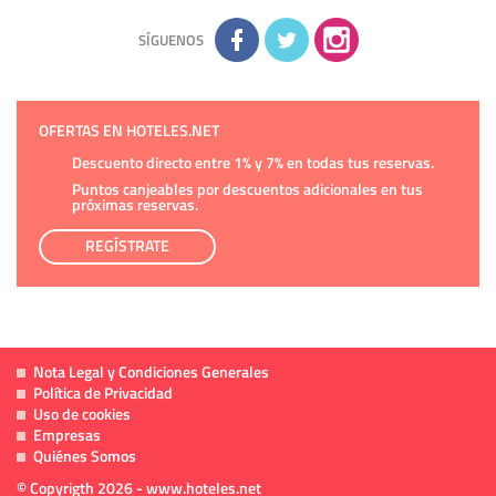
Información complementaria:
Puede consultar la información
adicional y detallada sobre cómo tratamos sus datos en la
política de privacidad
SÍGUENOS
OFERTAS EN HOTELES.NET
Descuento directo entre 1% y 7% en todas tus reservas.
Puntos canjeables por descuentos adicionales en tus
próximas reservas.
REGÍSTRATE
Nota Legal y Condiciones Generales
Política de Privacidad
Uso de cookies
Empresas
Quiénes Somos
© Copyrigth 2026 - www.hoteles.net