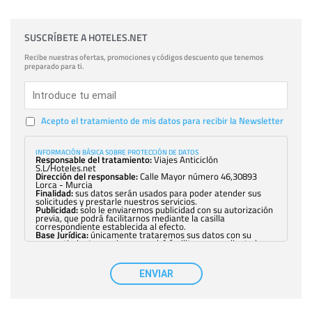
SUSCRÍBETE A HOTELES.NET
Recibe nuestras ofertas, promociones y códigos descuento que tenemos
preparado para ti.
Acepto el tratamiento de mis datos para recibir la Newsletter
INFORMACIÓN BÁSICA SOBRE PROTECCIÓN DE DATOS
Responsable del tratamiento:
Viajes Anticiclón
S.L/Hoteles.net
Dirección del responsable:
Calle Mayor número 46,30893
Lorca - Murcia
Finalidad:
sus datos serán usados para poder atender sus
solicitudes y prestarle nuestros servicios.
Publicidad:
solo le enviaremos publicidad con su autorización
previa, que podrá facilitarnos mediante la casilla
correspondiente establecida al efecto.
Base Jurídica:
únicamente trataremos sus datos con su
consentimiento previo, que podrá facilitarnos mediante la
casilla correspondiente establecida al efecto.
Destinatarios:
con carácter general, sólo el personal de
nuestra entidad que esté debidamente autorizado podrá
ENVIAR
tener conocimiento de la información que le pedimos. No se
comunicarán datos a terceros.
Derechos:
tiene derecho a saber qué información tenemos
sobre usted, corregirla y eliminarla, tal y como se explica en
la información adicional disponible en nuestra página web.