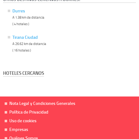
Durres
A 1.38 km de distancia
( 4 hoteles )
Tirana Ciudad
A 26.62 km de distancia
( 16 hoteles )
HOTELES CERCANOS
Nota Legal y Condiciones Generales
Política de Privacidad
Uso de cookies
Empresas
Quiénes Somos