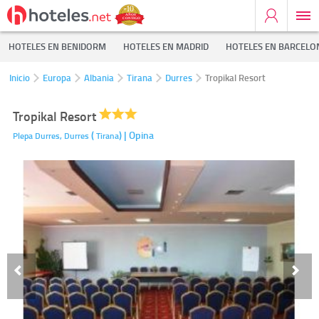
HOTELES EN BENIDORM
HOTELES EN MADRID
HOTELES EN BARCELO
Inicio
Europa
Albania
Tirana
Durres
Tropikal Resort
Tropikal Resort
(
)
| Opina
Plepa Durres,
Durres
Tirana