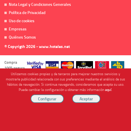
Nota Legal y Condiciones Generales
Política de Privacidad
Uso de cookies
Empresas
Quiénes Somos
© Copyrigth 2026 - www.hoteles.net
Compra
100% segura
Utilizamos cookies propias y de terceros para mejorar nuestros servicios y
mostrarle publicidad relacionada con sus preferencias mediante el análisis de sus
hábitos de navegación. Si continua navegando, consideramos que acepta su uso.
Puede cambiar la configuración u obtener más información
aquí
.
Cofinanciado por
Viajes Anticiclón, S.L. Agencia de Viajes Online - C.I. MU-107-2-25. C/ Mayor nº46 Bajo,
CP: 30893, Almendricos (Murcia, Spain).
RESERVAR HABITACIÓN