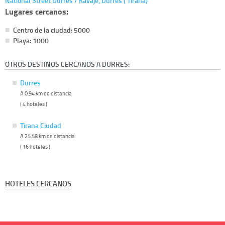
National Street Durres / Kavaje, Durres ( Tirana)
Lugares cercanos:
Centro de la ciudad: 5000
Playa: 1000
OTROS DESTINOS CERCANOS A DURRES:
Durres
A 0.94 km de distancia
( 4 hoteles )
Tirana Ciudad
A 25.58 km de distancia
( 16 hoteles )
HOTELES CERCANOS