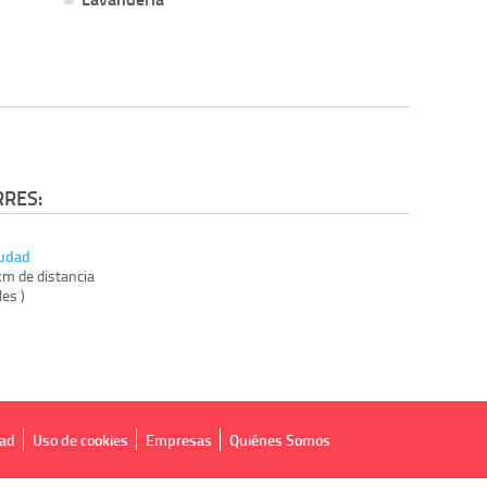
RRES:
iudad
km de distancia
les )
dad
Uso de cookies
Empresas
Quiénes Somos