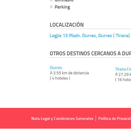
Parking
LOCALIZACIÓN
Lagjia 13 Plazh. Durres, Durres ( Tirana)
OTROS DESTINOS CERCANOS A DU
Durres
Tirana C
A 3.55 km de distancia
A 27.29 
( 4 hoteles )
( 16 hote
Nota Legal y Condiciones Generales
Política de Privaci